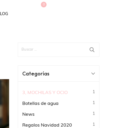
0
LOG
Categorías
1
3, MOCHILAS Y OCIO
1
Botellas de agua
1
News
1
Regalos Navidad 2020