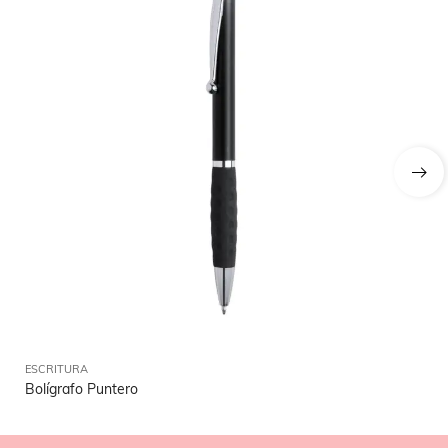
ESCRITURA
ES
Bolígrafo Puntero
Bo