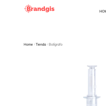
HO
Home
Tienda
Bolígrafo
/
/