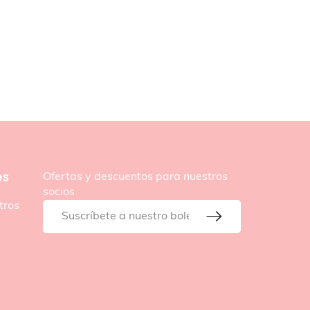
es
Ofertas y descuentos para nuestros
socios
tros