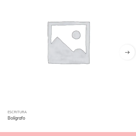
ESCRITURA
ES
Bolígrafo
Rol