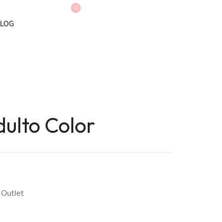
0
LOG
ulto Color
 Outlet