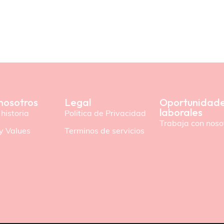
nosotros
Legal
Oportunidad
laborales
historia
Politica de Privacidad
Trabaja con noso
y Values
Terminos de servicios