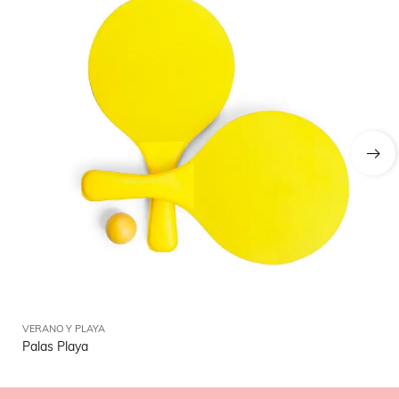
VERANO Y PLAYA
VE
Palas Playa
Ga