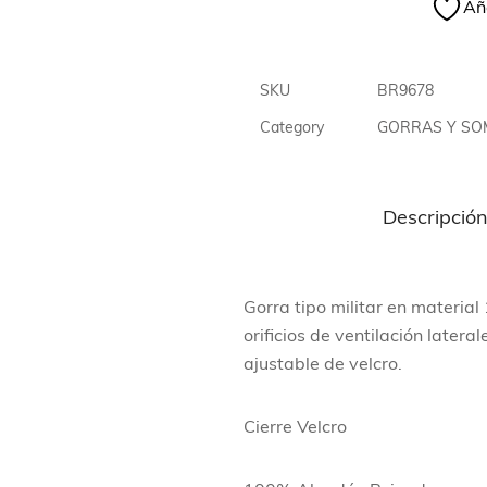
Aña
SKU
BR9678
Category
GORRAS Y S
Descripció
Gorra tipo militar en materia
orificios de ventilación latera
ajustable de velcro.
Cierre Velcro