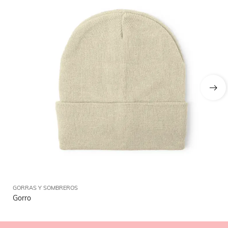
GORRAS Y SOMBREROS
GO
Gorro
Go