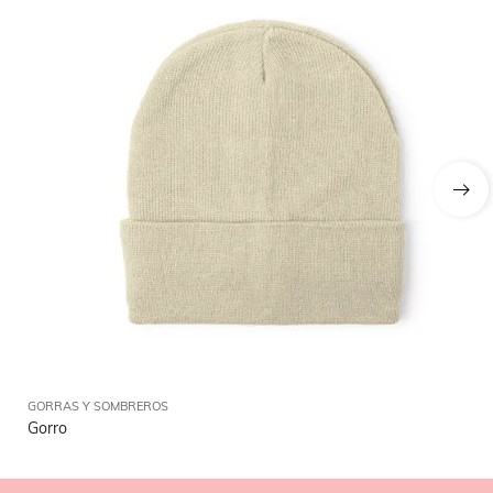
GORRAS Y SOMBREROS
GO
Gorro
Go