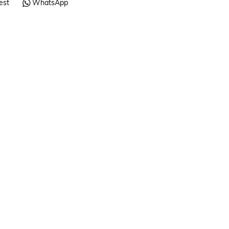
est
WhatsApp
REGALOS Y PRE
Gafas