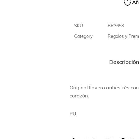
Aña
SKU
BR3658
Category
Regalos y Pre
Descripció
Original llavero antiestrés co
corazón.
PU