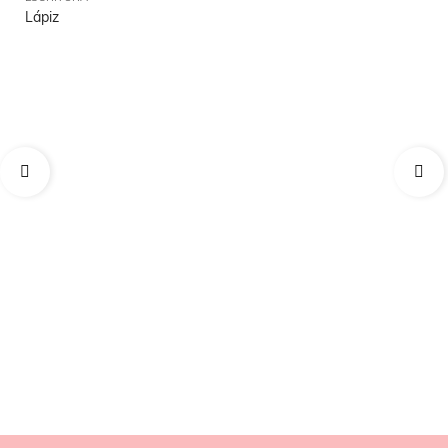
Lápiz
Bo