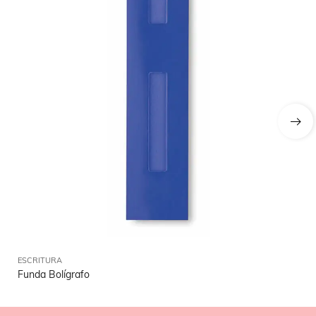
ESCRITURA
ES
Funda Bolígrafo
Rol