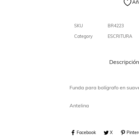
Aña
SKU
BR4223
Category
ESCRITURA
Descripció
Funda para bolígrafo en suave
Antelina
Facebook
X
Pinter