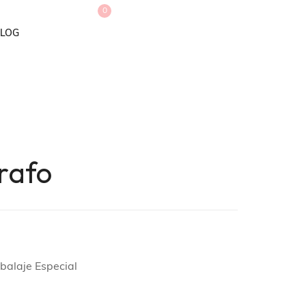
0
LOG
rafo
mbalaje Especial