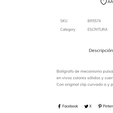
Aña
SKU
BR5574
Category
ESCRITURA
Descripció
Bolígrafo de mecanismo pulsad
en vivos colores sólidos y cu
Con original clip curvado a y p
Facebook
X
Pinter