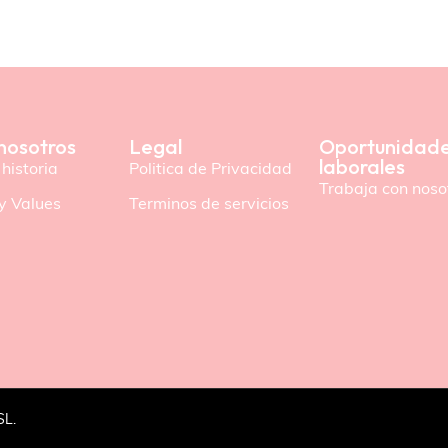
nosotros
Legal
Oportunidad
laborales
historia
Politica de Privacidad
Trabaja con noso
y Values
Terminos de servicios
SL.