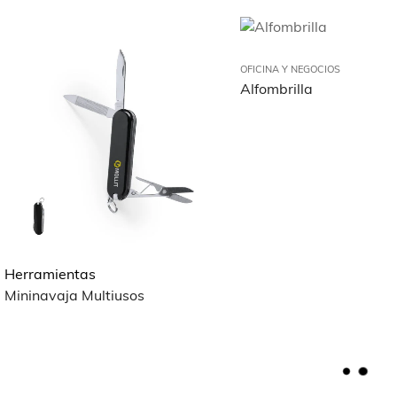
OFICINA Y NEGOCIOS
Alfombrilla
Herramientas
Mininavaja Multiusos
L
O