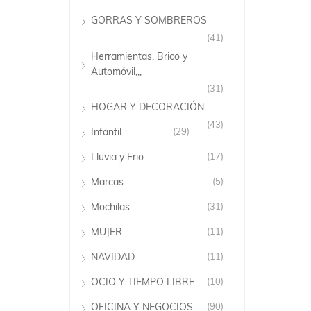
GORRAS Y SOMBREROS
(41)
Herramientas, Brico y
Automóvil,,,
(31)
HOGAR Y DECORACIÓN
(43)
Infantil
(29)
Lluvia y Frio
(17)
Marcas
(5)
Mochilas
(31)
MUJER
(11)
NAVIDAD
(11)
OCIO Y TIEMPO LIBRE
(10)
OFICINA Y NEGOCIOS
(90)