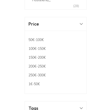
Hostelería,,,
(28)
Price
50€
-
100€
100€
-
150€
150€
-
200€
200€
-
250€
250€
-
300€
1€
-
50€
Tags