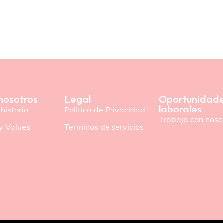
A
D
M
O
R
E
nosotros
Legal
Oportunidad
laborales
historia
Politica de Privacidad
Trabaja con noso
y Values
Terminos de servicios