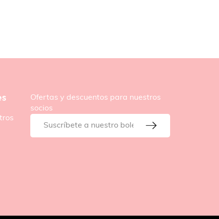
es
Ofertas y descuentos para nuestros
socios
tros